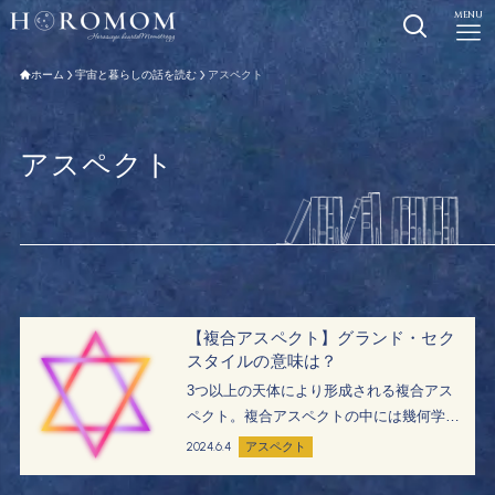
MENU
ホーム
宇宙と暮らしの話を読む
アスペクト
アスペクト
【複合アスペクト】グランド・セク
スタイルの意味は？
3つ以上の天体により形成される複合アス
ペクト。複合アスペクトの中には幾何学図
形が描かれ、アスペクトのエネルギーを強
2024.6.4
アスペクト
めます。複合アスペクトの強烈なエネルギ
ーは、人生に強い影響を与えるでしょう。