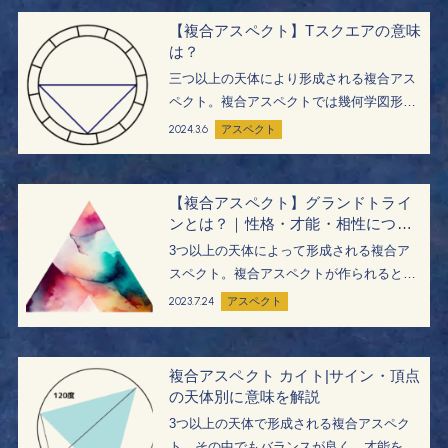
今回は、その中でも特別な図形を形成する
【複合アスペクト】Tスクエアの意味
「…
は？
三つ以上の天体により形成される複合アス
ペクト。複合アスペクトでは幾何学図形が
描かれ、アスペクトのエネルギーがさらに
2024.3.6
アスペクト
強まります。複合アスペクトの強烈なエネ
ルギーは、人生に強い影響を与えるでしょ
う。 今回は、その中でもハードなアスペク
【複合アスペクト】グランドトライ
ト…
ンとは？｜性格・才能・相性につい
て
3つ以上の天体によって形成される複合ア
スペクト。複合アスペクトが作られると、
ホロスコープのなかに幾何学図形が出来上
2023.7.24
アスペクト
がります。この幾何学図形によって、アス
ペクトの効果は何倍にも強まり、逃れられ
ないほどの強い影響力を発揮します。 複合
複合アスペクト カイト|サイン・頂点
アス…
の天体別に意味を解説
3つ以上の天体で形成される複合アスペク
ト。その中でもバランスが良く、才能を発