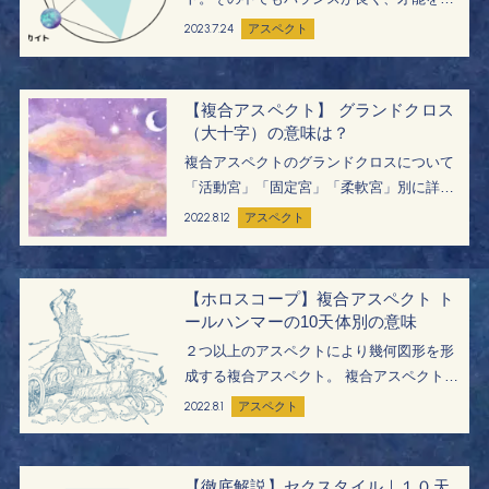
揮しやすいことで知られるカイトについ
2023.7.24
アスペクト
て、意味やシナストリーチャートでの相性
など詳しく解説します。 カイトとは？ 英
語：kite 複合アスペクトのカイトは、…
【複合アスペクト】 グランドクロス
（大十字）の意味は？
複合アスペクトのグランドクロスについて
「活動宮」「固定宮」「柔軟宮」別に詳し
く解説します。 グランドクロス（大十字）
2022.8.12
アスペクト
とは？ 英語：Grand Cross グランドクロス
は、4つの天体による複合アスペクトで、
スクエア90度４辺の正方形と…
【ホロスコープ】複合アスペクト ト
ールハンマーの10天体別の意味
２つ以上のアスペクトにより幾何図形を形
成する複合アスペクト。 複合アスペクトの
トールハンマーについて、どのように解釈
2022.8.1
アスペクト
したらいいのかのヒントと、頂点の天体別
の意味を紹介します。 トールハンマーと
は？ 別名：神の拳 …
【徹底解説】セクスタイル｜１０天