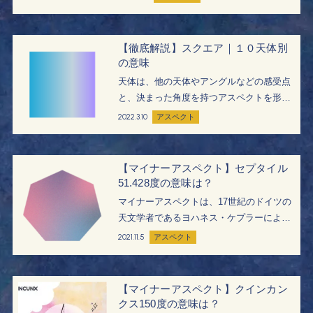
ジションについて、すべての天体の組み合
わせによる意味を解説します。 オポジショ
ンとは メジャーアスペク…
【徹底解説】スクエア｜１０天体別
の意味
天体は、他の天体やアングルなどの感受点
と、決まった角度を持つアスペクトを形成
します。 代表的なメジャーアスペクトのひ
2022.3.10
アスペクト
とつであるスクエアについて、すべての天
体の組み合わせによる意味を解説します。
スクエアとは ・メジャーアス…
【マイナーアスペクト】セプタイル
51.428度の意味は？
マイナーアスペクトは、17世紀のドイツの
天文学者であるヨハネス・ケプラーによっ
て導入されました。 ケプラーは、それまで
2021.11.5
アスペクト
の占星術を作りかえて数学的に研究した人
物です。 そのためマイナーアスペクトは占
星術の歴史のなかでは比較的新しい…
【マイナーアスペクト】クインカン
クス150度の意味は？