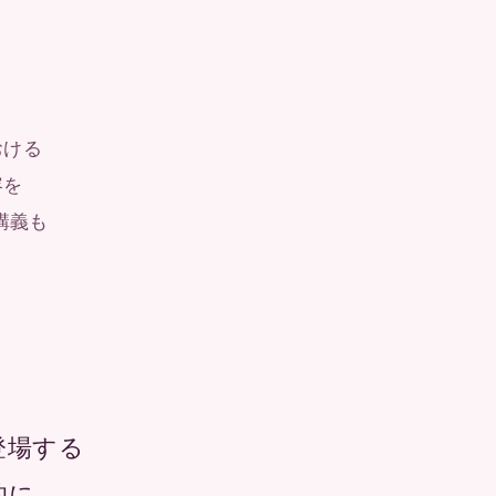
。
おける
容を
講義も
登場する
的に