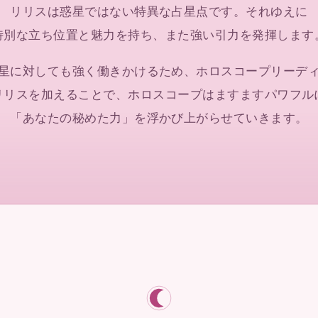
リリスは惑星ではない
特異な占星点です。
それゆえに
特別な立ち位置と魅力を持ち、
また強い引力を
発揮します
星に対しても
強く働きかけるため、
ホロスコープリーデ
リリスを加えることで、
ホロスコープは
ますますパワフル
「あなたの秘めた力」を
浮かび上がらせていきます。