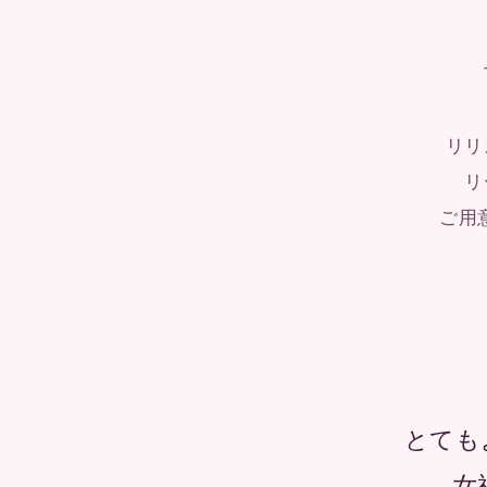
リリ
リ
ご用
とても
女