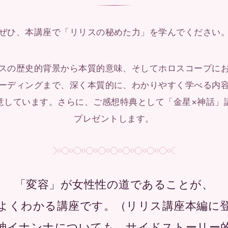
ぜひ、本講座で
「リリスの秘めた力」を
学んでください
スの歴史的背景から
本質的意味、
そしてホロスコープに
ーディングまで、
深く本質的に、
わかりやすく学べる内
意しています。
さらに、ご感想特典として
「金星×神話」
プレゼントします。
「変容」が
女性性の道であることが、
よくわかる講座です。
（リリス講座本編に
神イナンナについても、
サイドストーリー