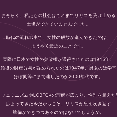
おそらく、
私たちの社会はこれまで
リリスを受け止める
土壌ができていませんでした。
時代の流れの中で、
女性の解放が
進んできたのは、
ようやく最近のことです。
実際に日本で
女性の参政権が
獲得されたのは1945年、
離婚後の財産分与が
認められたのは1947年、
男女の進学率
ほぼ同等にまで達したのが
2000年代です。
、フェミニズムや
LGBTQ+の理解が広まり、
性別を超えた
広まってきた今だからこそ、
リリスが息を吹き返す
準備ができつつあるのでは
ないでしょうか。