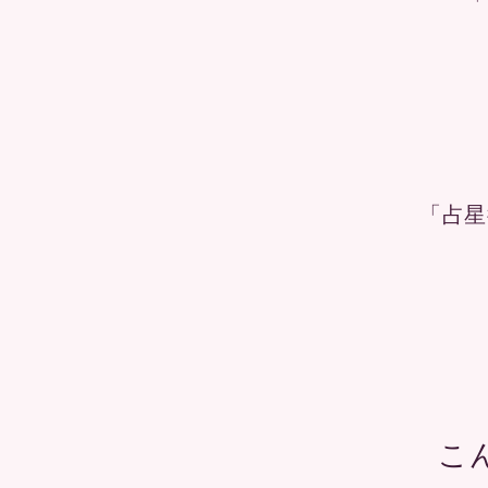
「
「占星
こ