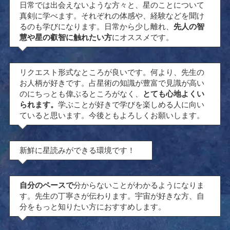
日常では出会えないような方々と、星のことについて
真剣に学べます。それぞれの体感や、経験などを聞け
るのも学びになります。日常から少し離れ、
先人の智
慧や星の叡智に触れたい方
にオススメです。
リクエスト形式なところが良いです。何より、先生の
お人柄が好きです。占星術の知識が豊富で見識が高い
のにちっとも偉ぶるところがなく、
とても心地よくい
られます。
学ぶことが好きで学びを楽しめる人に向い
ていると思います。今後ともよろしくお願いします。
新鮮に星読みができる環境です！
自分のペースで
分からないことがわかるようになりま
す。先生の丁寧さが伝わります。宇宙が好きな方、自
分をもっと知りたい方におすすめします。