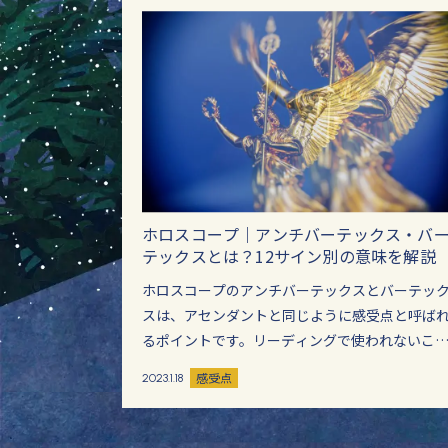
ホロスコープ｜アンチバーテックス・バ
テックスとは？12サイン別の意味を解説
ホロスコープのアンチバーテックスとバーテッ
スは、アセンダントと同じように感受点と呼ば
るポイントです。リーディングで使われないこ
も多いですが、実はアセンダントと同様に重要
感受点
2023.1.18
ポイントです。 アセンダントどディセンダント、
MCとICの…