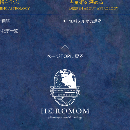
術を学ぶ
占星術を深める
術用語
無料メルマガ講座
い記事一覧
ページTOPに戻る