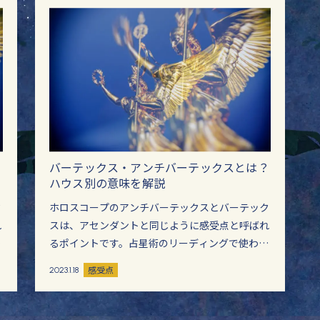
ー
バーテックス・アンチバーテックスとは？
ハウス別の意味を解説
ク
ホロスコープのアンチバーテックスとバーテック
れ
スは、アセンダントと同じように感受点と呼ばれ
と
るポイントです。占星術のリーディングで使われ
な
ないことも多いですが、実はアセンダントと同様
感受点
2023.1.18
に重要なポイントです。 アセンダントどディセン
ダント、MC…