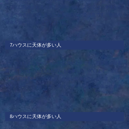
ハウスに配置される天体とアスペクトによっては、身体を壊
すまで働き続けてしまうこともあるので要注意です。自分の
健康を第一に、働いて下さいね。
7ハウスに天体が多い人
人とのコミュニケーションや交渉が上手です。
営業職や接客
業、あるいは、1:1で人と関わる仕事に向いています。逆に、
ひとりで仕事をしていると「自分が何者か？」が、よくわか
らなくなってしまいます。美容・ファッション関係の仕事も
吉です。
8ハウスに天体が多い人