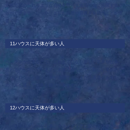
一般で認められるような資格を取って地域社会で活躍するこ
とができます。しっかりとした経歴や肩書きを持つことが重
要です。
11ハウスに天体が多い人
ベンチャー企業などで、これまでにない新しい業界や仕事に
携わるのが向いています。
未来志向なので、新しい革新的な
テクノロジーを扱う仕事が適職です。また人脈運があるた
め、人を通して仕事を得ていきます。
12ハウスに天体が多い人
スピリチュアル的な仕事、マスメディアに関わる仕事が向い