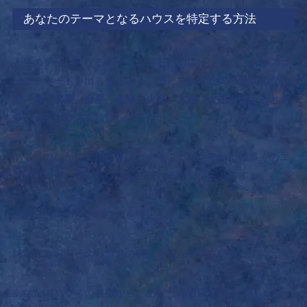
あなたのテーマとなるハウスを特定する方法
人生のテーマとなるハウスを知るためには、
まず、ホロスコ
ープチャートを出しましょう。そして
あなたのハウスのなか
で「月、水星、金星、太陽、火星、木星、
土星」がもっとも
多く入るハウス
を特定して下さい。
ハウスのなかに天体が多いということは、それだけ多くのエ
ネルギーが、そのハウスに注がれるということです。
さあ、天体の多いハウスを特定しましたか？
特定したら、そのハウスの解説を読んで下さいね。
あなたのハウスの特徴から、あなたの適職を知りましょう。