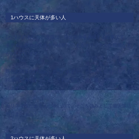
1ハウスに天体が多い人
1
ハウスのあなたの適職は、自分自身を表現する仕事です。
モデル、自分の生き方や経験を伝えるオリジナルな職業など
が向いています。
既存の職業の枠組みにとらわれずに、とにかく自分らしさを
純度高く表現すること。それがあなたの天職・適職につなが
ります。
カリスマ性がある人が多いので、そこを強みとして最大限活
用しましょう！
2ハウスに天体が多い人