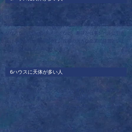
自分で事業をしてみましょう。
事業内容は、とにかく自分が
熱中していて、情熱を捧げられること。とてもクリエイティ
ブな方なので、ハンドメイドなど、趣味を仕事レベルに引き
上げるのも良い選択肢です。規模の大きな企業の経営といよ
りは、個人経営が向いています。
6ハウスに天体が多い人
会社に雇用されること、大企業など安定した職場に勤めるこ
とが向いています。また、サービス精神があるので、性質を
うまく活かすことが、どこへ行っても求められる人になりま
す。
また健康管理・医療・人を癒す仕事への適性があります。6