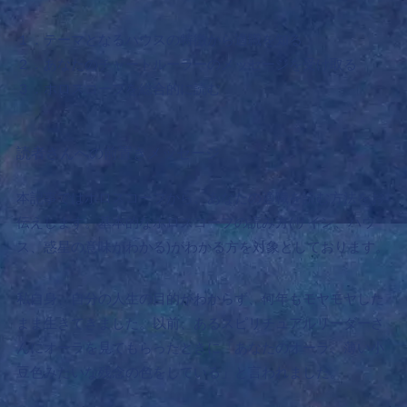
１．テーマとなるハウスの特徴から適職を知る
２．あなたのチャートルーラーのメッセージを受け取る
３．ホロスコープを総合的に読む
読者さんへの前置きメッセージ
本記事ではホロスコープから、あなたの適職を読む方法をお
伝えします。
基本的なホロスコープの読み方(サイン、ハウ
ス、惑星の意味がわかる)がわかる方を対象としております。
私自身、自分の人生の目的がわからず、何年もモヤモヤした
まま生きてきました。以前、あるスピリチュアルリーダーさ
んにオーラを見てもらったときに「あなたのオーラ、薄い小
豆色みたいな残念の色をしている」と言われました。