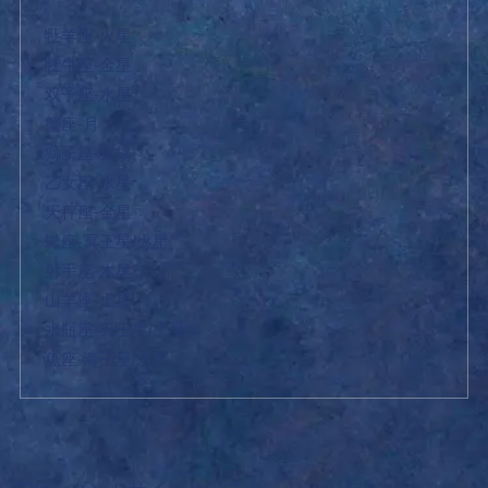
牡羊座-火星
牡牛座-金星
双子座-水星
蟹座-月
獅子座-太陽
乙女座-水星
天秤座-金星
蠍座-冥王星/火星
射手座‐木星
山羊座-土星
水瓶座-天王星/土星
魚座-海王星/木星