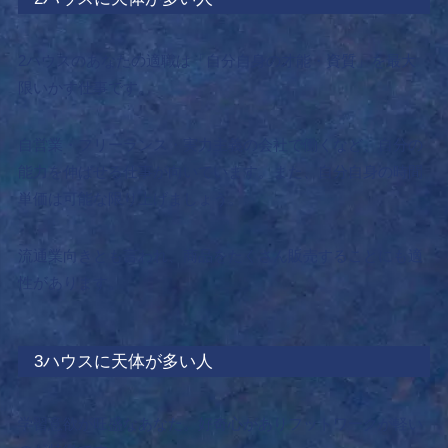
2
ハウスのあなたの適職は「自分自身の才能・資質」を最大
限いかす仕事です。
自営業・フリーランス・実力主義の会社で働くなど、自分の
能力を伸ばせる仕事が向いています。また、自分自身の時間
単価は可能な限り上げましょう。
流通業向きとも言われ、商品をたくさん販売することにも適
性があります。
3ハウスに天体が多い人
学習意欲が旺盛なあなた。好奇心がありフットワークが軽い