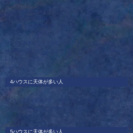
のが特徴です。
常に知的好奇心を満たすことができ、かつ、多くの人と出会
うことができる仕事が良いでしょう。
ひとつの物事にじっくり取り組むタイプではありません。興
味の幅が広いので、人によってはライターなどのお仕事も向
いているでしょう。
4ハウスに天体が多い人
4ハウスは家・家庭です。
在宅でできる仕事が適職です。
4ハ
ウスに太陽があれば、主婦業も向いているでしょう。
5ハウスに天体が多い人