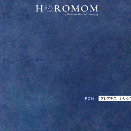
ホーム
宇宙と暮らしの話を読む
その他
宇宙種族
その他
プレアデス
シリウ