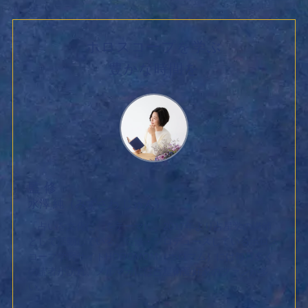
ホロスコープを学ぶ
豊かな時間を
監 修
水澤 純（みずさわ じゅん）
「占いを文化に」をテーマに、2017年より占星学の講師
として活動している。監修・プロデュースしているホロス
コープ学習サイトHOROMOM（ホロマム）には毎月多く
の読者が訪れ、メルマガには占星術愛好家のファンが多
い。