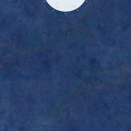
ホロスコープを作成すると、
天体がどこかに偏って配置
され
ているケースがあります。
人によっては、天体がホロスコープの
上半分
や
下半分
に、ま
た
右半分
や
左半分
に集中して配置されていることがありま
す。
この天体の配置の偏りをハウスを基準に見てみると、わかる
ことがあります。
ハウスの偏りから何がわかるのか。また、偏りが意味するこ