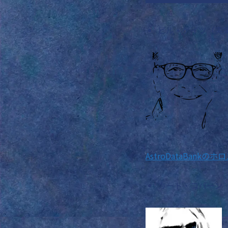
ビル・ゲイツ（実
AstroDataBankの
カート・コバーン