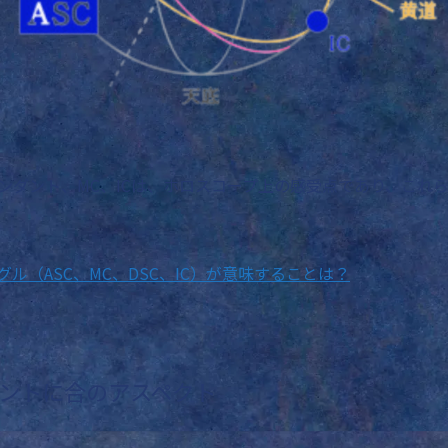
ンダント、MC、ICは、ホロスコープ上の感受点であり、これ
ル（ASC、MC、DSC、IC）が意味することは？
ントに合のアスペクト