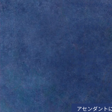
天王星がアセンダント
アセンダントは、その
人生を彩ります。
天王星がアセンダント
自分の道を突き進
親が強要するであ
自分自身が常に変
という、特徴がありま
アセンダント