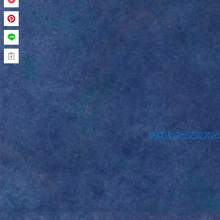
アセンダント、ディセ
呼びます。
★
ホロスコープのアング
天王星がアセンダ