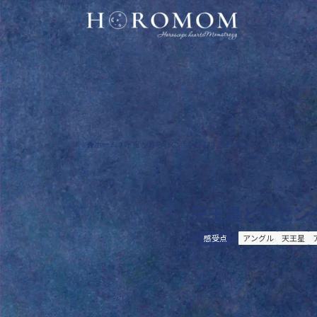
ホーム
宇宙と暮らしの話を読む
感受点
天王星とアセンダ
感受点
アングル
天王星