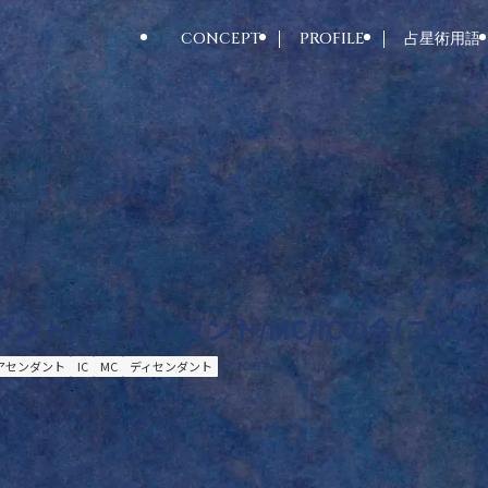
CONCEPT
PROFILE
占星術用語
ント/ディセンダント/MC/ICの合(コン
アセンダント
IC
MC
ディセンダント
2021.06.07