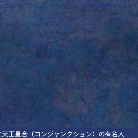
とコンジャンクションしている人は、
生まれながらの革命児
で
人の生まれながらの資質を表しますが、そこに天王星があるこ
にコンジャンクションしている人の持つ資質は、
む、エキセントリックなリーダー的な人物像
ろう道を拒否する人
化して、昨の自分を今日の自分が破壊する人
す。
に天王星合（コンジャンクション）の有名人