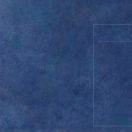
この記事では、
アング
目次
アングル
天王星が
アセン
天王星が
天王星がM
天王星
天王星がI
占星術の