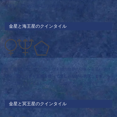
ま楽しんで、なんでも試行錯誤してみるといいでしょう。
金星と海王星のクインタイル
海王星的なスピリチュアルな未知の世界の印象を金星が受け
取り、
思いっきり五感を使って楽しみながら表現します。
あ
るいは贅沢をするというのも、このアスペクト的です。
金星と冥王星のクインタイル