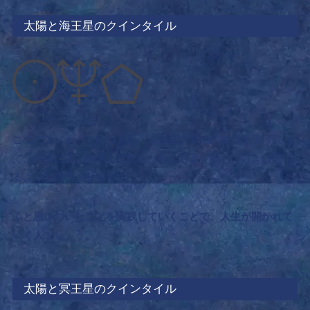
太陽と海王星のクインタイル
このアスペクトを持つ人は、海王星の夢や想像力を受け取っ
て、自由に好き勝手に空想したり、お酒を飲んで好き放題す
るような時間が必要です。
ふと思いついたことを実践していくことで、人生が開かれて
いく人
でしょう。
太陽と冥王星のクインタイル