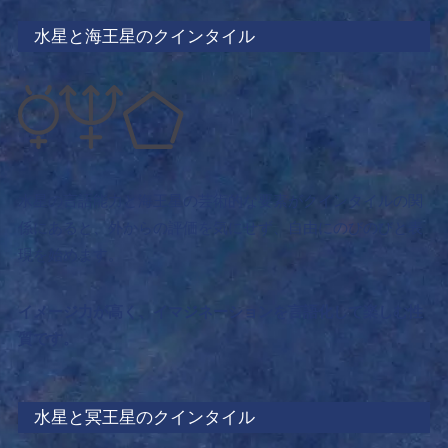
水星と海王星のクインタイル
水星の言語能力と海王星の芸術的な要素がクインタイルの関
係にあると、外からの評価を気にせず、自由にのびのびと表
現を始めます。
イメージ力が高く、イマジネーションを言語化して楽しむ性
質です。
水星と冥王星のクインタイル