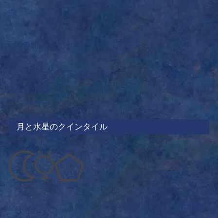
天体の組み合わせ別の意味
クインタイルの天体別の組み合わせ全パターンの解釈のヒン
トを紹介します。
月と水星のクインタイル
クインタイルには、伸びやかな遊び心があります。
月の感情