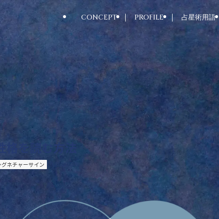
CONCEPT
PROFILE
占星術用語
性格を読む方法
シグネチャーサイン
2020.12.16